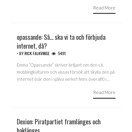
Read More
opassande: Så… ska vi ta och förbjuda
internet, då?
• BY
RICK FALKVINGE
5491
Emma “Opassande” skriver briljant om den s.k.
mobbingkulturen och vissas försök att skylla den på
Internet (när den i själva verket finns överallt) i…
Read More
Dexion: Piratpartiet framlänges och
baklänges