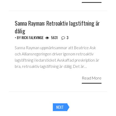
Sanna Rayman: Retroaktiv lagstiftning är
dålig
• BY
RICK FALKVINGE
5631
3
Sanna Rayman uppmärksammar att Beatrice Ask
och Alliansregeringen driver igenom retroaktiv
lagstiftning i ledarsticket Avskaffad preskription är
bra, retroaktiv lagstiftning är dålig. Det är…
Read More
Posts
NEXT
navigation