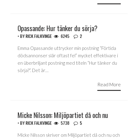
Opassande: Hur tänker du sörja?
• BY
RICK FALKVINGE
6245
2
Emma Opassande uttrycker min postning “Förtida
dödsannonser slår oftast fel” mycket effektivare i
en überbriljant postning med titeln “Hur tänker du
sörja?“. Det är…
Read More
Micke Nilsson: Miljöpartiet då och nu
• BY
RICK FALKVINGE
5738
5
Micke Nilsson skriver om Miljöpartiet då och nu och