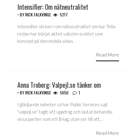
Intensifier: Om nätneutralitet
• BY
RICK FALKVINGE
5217
Intensifier skriver i om nätneutralitet om hur Telia
redan har börjat aktivt sabotera nätet som
koncept på den mobila sidan.
Read More
Anna Troberg: Valpejl.se tänker om
• BY
RICK FALKVINGE
5650
1
I glädjande nyheter så har Public Services sajt
“valpejl.se” tagit sitt uppdrag och slutat behandla
vissa partier som ett B-lag, utan ser till att…
Read More